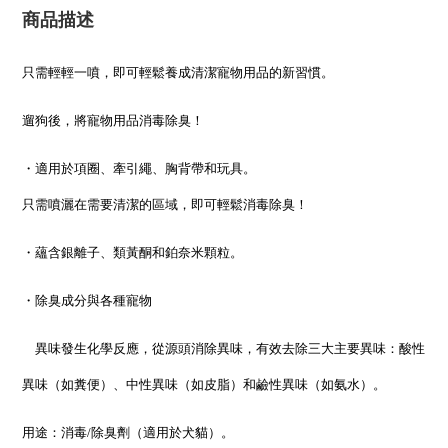
商品描述
只需輕輕一噴，即可輕鬆養成清潔寵物用品的新習慣。
遛狗後，將寵物用品消毒除臭！
・適用於項圈、牽引繩、胸背帶和玩具。
只需噴灑在需要清潔的區域，即可
輕鬆消毒除臭！
・蘊含銀離子、類黃酮和鉑奈米顆粒。
・除臭成分與各種寵物
異味發生化學反應，從源頭消除異味，有效去除三大主要異味：酸性
異味（如糞便）、中性異味（如皮脂）和鹼性異味（如氨水）。
用途：消毒/除臭劑（適用於犬貓）。