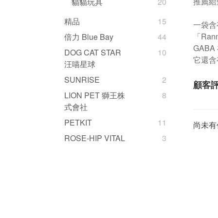
推薦給
貓貓玩具
20
精品
15
一袋含有
「Ra
倍力 Blue Bay
44
GAB
DOG CAT STAR
10
它還含
汪喵星球
SUNRISE
2
顧客
LION PET 獅王株
8
式會社
PETKIT
11
尚未有
ROSE-HIP VITAL
3