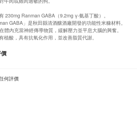
對牛肉或雞肉過敏的狗。
 230mg Ranman GABA（9.2mg γ-氨基丁酸）。
nman GABA」是秋田縣清酒釀酒廠開發的功能性米糠材料。
A 在體內充當神經傳導物質，緩解壓力並平息大腦的興奮。
有植酸，具有抗氧化作用，並改善脂質代謝。
評價
任何評價