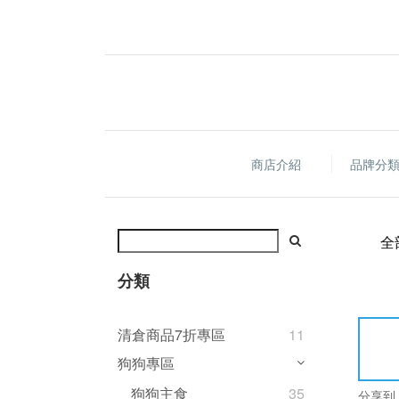
商店介紹
品牌分
全
分類
清倉商品7折專區
11
狗狗專區
狗狗主食
35
分享到