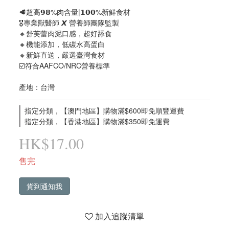
🥩超高𝟵𝟴%肉含量|𝟭𝟬𝟬%新鮮食材
🎖️專業獸醫師 𝙓 營養師團隊監製
🔸舒芙蕾肉泥口感，超好舔食
🔸機能添加，低碳水高蛋白
🔸新鮮直送，嚴選臺灣食材
☑️符合AAFCO/NRC營養標準
產地：台灣
指定分類，【澳門地區】購物滿$600即免順豐運費
指定分類，【香港地區】購物滿$350即免運費
HK$17.00
售完
貨到通知我
加入追蹤清單