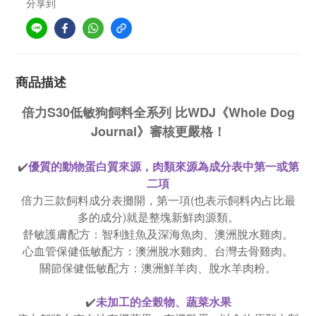
分享到
商品描述
倍力S30低敏狗飼料全系列 比WDJ《Whole Dog
Journal》審核更嚴格！
✔️
優質的動物蛋白質來源，肉類來源為成分表中第一或第
二項
倍力三款飼料成分表攤開，第一項(也表示飼料內占比最
多的成分)就是整塊新鮮肉源類。
舒敏護膚配方：智利鮭魚及深海魚肉、澳洲脫水雞肉。
心血管保健低敏配方：澳洲脫水雞肉、台灣去骨雞肉。
關節保健低敏配方：澳洲鮮羊肉、脫水羊肉粉。
✔️
未加工的全榖物、蔬菜水果