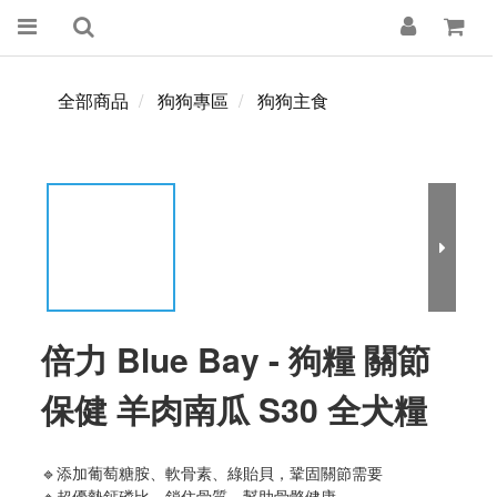
全部商品
狗狗專區
狗狗主食
倍力 Blue Bay - 狗糧 關節
保健 羊肉南瓜 S30 全犬糧
🔹添加葡萄糖胺、軟骨素、綠貽貝，鞏固關節需要
🔹超優勢鈣磷比，鎖住骨質，幫助骨骼健康