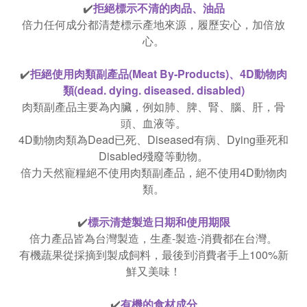
✔️
拒絕標示不清的肉品、油品
倍力任何成分都清楚標示產地來源，履歷安心，加倍放
心。
✔️
拒絕使用肉類副產品(Meat By-Products)、4D動物肉
類(dead. dying. diseased. disabled)
肉類副產品主要為內臟，例如肺、脾、腎、腦、肝，骨
頭、血液等。
4D動物肉類為Dead已死、Diseased有病、Dying垂死和
Disabled殘廢等動物。
倍力天然寵糧絕不使用肉類副產品，絕不使用4D動物肉
類。
✔️
標示清楚製造日期和使用期限
倍力產品皆為台灣製造，生產-製造-消費都在台灣。
有機蔬果從採摘到製成飼料，最後到消費者手上100%新
鮮又美味！
✔️
有機的食材成分