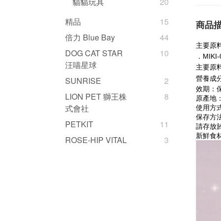
貓貓玩具
20
精品
15
商品
倍力 Blue Bay
44
主要原
DOG CAT STAR
10
．MIKI
汪喵星球
主要原
營養成分
SUNRISE
2
效期：
LION PET 獅王株
8
原產地
使用方
式會社
保存方
PETKIT
11
請存放
新鮮食
ROSE-HIP VITAL
3