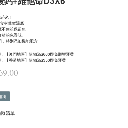
酸鈣+維他命D3X6
湯凍起來！
型食材熬煮湯底
藏不住並保留魚
食材的色香味。
開，特別添加機能配方
，【澳門地區】購物滿$600即免順豐運費
，【香港地區】購物滿$350即免運費
9.00
知我
追蹤清單