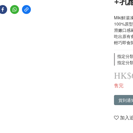
+乳
Miki鮮
100%原
滑嫩口感
吃出原有
輕巧即食
指定分類
指定分類
HK$6
售完
貨到通
加入