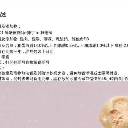
描述
料及添加物：
-01 鮮嫩軟雞絲+雞丁 in 雞湯凍
料及添加物: 雞肉、雞湯、膠凍、乳酸鈣、維他命D3
及含量：粗蛋白質14.0%以上 粗脂肪0.5%以上 粗纖維1.0%以下 灰粉:2.0
保存期限三年，詳見包裝上日期
：泰國
式：打開包即可直接餵食即可
法：
於孩童及寵物無法觸及與陰涼乾燥之處，避免放置潮濕或太陽照射處。
材製造，開封後未能食用完畢，請存放於冰箱冷藏並儘快於48小時內食用