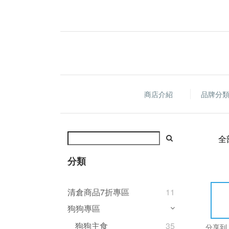
商店介紹
品牌分
全
分類
清倉商品7折專區
11
狗狗專區
狗狗主食
35
分享到