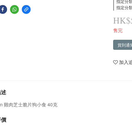
指定分類
指定分類
HK$5
售完
貨到通
加入
描述
an 雞肉芝士脆片狗小食 40克
評價