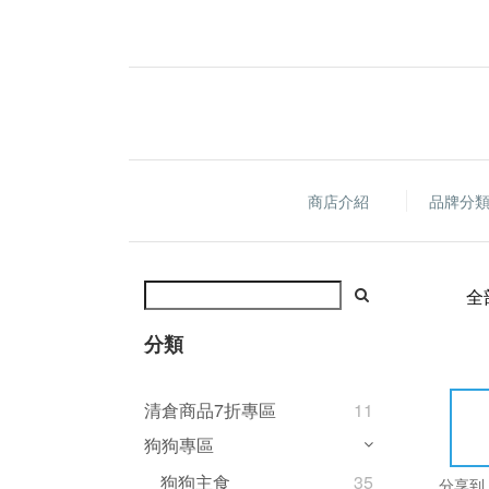
商店介紹
品牌分
全
分類
清倉商品7折專區
11
狗狗專區
狗狗主食
35
分享到