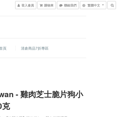
登入會員
購物車
聯絡我們
繁體中文
首頁
清倉商品7折專區
nwan - 雞肉芝士脆片狗小
0克