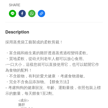
SHARE
Description
採用蒸煮袋工藝製成的柔軟剪裁！
・富含鐵和維生素的雞肝透過蒸煮過程變得柔軟。
・質地柔軟，從幼犬到老年人都可以放心食用。
-一口大小，這樣您就可以直接使用它，也可以鬆開它作
為食物的配料！
・不含穀物，有利於愛犬健康 ・考慮食物過敏。
・完全不含食品添加物。【餵食方法】
– 考慮狗狗的健康狀況、年齡、運動量後，依照包裝上標
示的數量，每天餵食1至2劑。
<成分>
雞肝