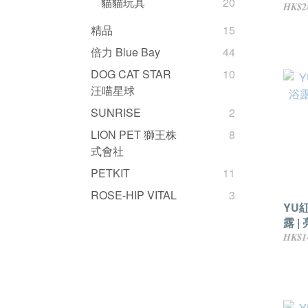
貓貓玩具
20
原 1
HK$2
精品
15
倍力 Blue Bay
44
DOG CAT STAR
10
汪喵星球
SUNRISE
2
LION PET 獅王株
8
式會社
PETKIT
11
ROSE-HIP VITAL
3
YU
露 |
40
HK$1