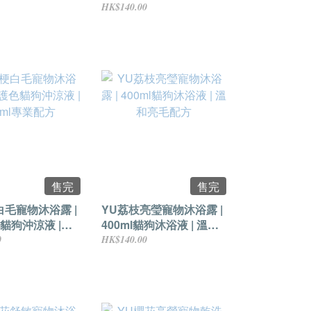
便攜配方
400ml天然配方
HK$140.00
售完
售完
白毛寵物沐浴露 |
YU荔枝亮瑩寵物沐浴露 |
貓狗沖涼液 |
400ml貓狗沐浴液 | 溫和
專業配方
亮毛配方
0
HK$140.00