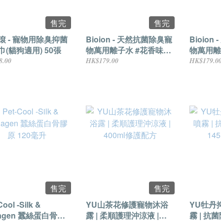
售完
售完
滾 - 寵物用除臭抑菌
Bioion - 天然抗菌除臭寵
Bioio
巾(貓狗適用) 50張
物萬用離子水 #花香味
物萬用離
500毫升
500毫升
8.00
HK$179.00
HK$179.0
售完
售完
Cool -Silk &
YU山茶花修護寵物沐浴
YU牡丹
lagen 蠶絲蛋白骨膠
露 | 柔順護理沖涼液 |
霧 | 抗