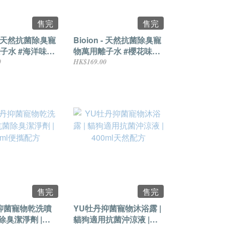
售完
售完
n - 天然抗菌除臭寵
Bioion - 天然抗菌除臭寵
子水 #海洋味
物萬用離子水 #櫻花味
500毫升
0
HK$169.00
售完
售完
抑菌寵物乾洗噴
YU牡丹抑菌寵物沐浴露 |
菌除臭潔淨劑 |
貓狗適用抗菌沖涼液 |