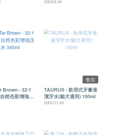
0
HK$88.00
售完
 Brown - 32:1
TAURUS - 飲用式牙膏液
自然色彩增強洗
潔牙水(貓犬適用) 100ml
ml
HK$135.00