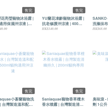
售完
售完
櫻花亮瑩寵物沐浴露 |
YU蘭花凍齡寵物沐浴露 |
SANKO
適用保濕沖涼液 |
抗老修護沖涼液 | 400ml
洗滌抺布 1
0ml天然溫和配方
抗衰配方
40.00
HK$140.00
HK$68.00
售完
售完
iaquae小蒼蘭寵物洗
Saniaquae寵物香草檀木
臭味滾 -
| 台灣製造溫和配方 |
香水噴霧 | 台灣製造清幽
劑 1公升