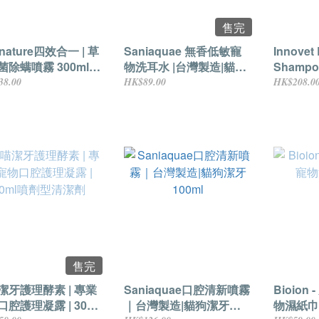
售完
anature四效合一 | 草
Saniaquae 無香低敏寵
Innovet
除螨噴霧 300ml |
物洗耳水 |台灣製造|貓狗
Shamp
寵物環境清潔(森林
通用200ml
250ML
38.00
HK$89.00
HK$208.0
售完
潔牙護理酵素 | 專業
Saniaquae口腔清新噴霧
Bioio
腔護理凝露 | 30ml
｜台灣製造|貓狗潔牙
物濕紙巾 