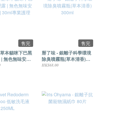
售完
售完
草本貓咪下巴黑
掰了味 - 銀離子科學環境
 | 無色無味安全
除臭噴霧瓶(草本清香)
30ml專業護理
300ml
0
HK$68.00