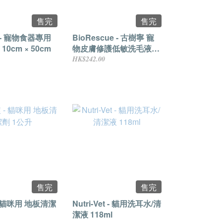
售完
售完
 - 寵物食器專用
BioRescue - 古樹寧 寵
0cm × 50cm
物皮膚修護低敏洗毛液
250ml
HK$242.00
售完
售完
 貓咪用 地板清潔
Nutri-Vet - 貓用洗耳水/清
潔液 118ml