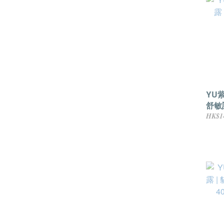
YU
舒敏護
修護
HK$1