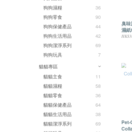
狗狗濕糧
36
狗狗零食
90
臭味
狗狗保健產品
44
濕紙
狗狗生活用品
42
HK$3
狗狗潔淨系列
69
狗狗玩具
7
貓貓專區
貓貓主食
11
貓貓濕糧
58
貓貓零食
36
貓貓保健產品
64
貓貓生活用品
38
Pet-
貓貓潔淨系列
69
Col