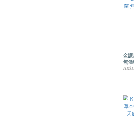
金護盾
無酒
50ml
HK$1