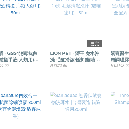
售完
 - GS24消毒抗菌
LION PET - 獅王 免水沖
嬌寵醫生
精搓手液(人類用)
洗 毛髮清潔泡沫 (貓喵適
頭調理露
用) 150ml
配方 | 
99.00
HK$72.00
HK$198.0