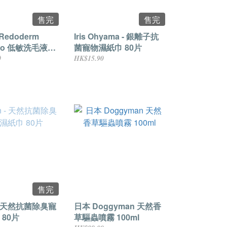
售完
售完
 Redoderm
Iris Ohyama - 銀離子抗
oo 低敏洗毛液
菌寵物濕紙巾 80片
0
HK$15.90
售完
n - 天然抗菌除臭寵
日本 Doggyman 天然香
80片
草驅蟲噴霧 100ml