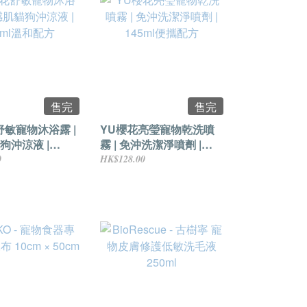
售完
售完
舒敏寵物沐浴露 |
YU櫻花亮瑩寵物乾洗噴
狗沖涼液 |
霧 | 免沖洗潔淨噴劑 |
溫和配方
145ml便攜配方
0
HK$128.00