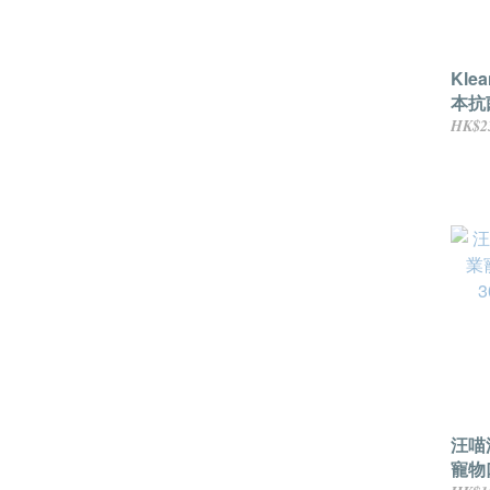
Kle
本抗菌
天然
HK$2
香)
汪喵
寵物口