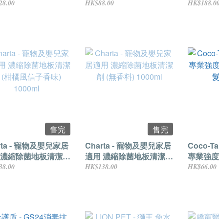
0ml貓狗適用沖涼液
持久 | 200ml貓狗專用
28.00
HK$88.00
HK$188.0
售完
售完
rta - 寵物及嬰兒家居
Charta - 寵物及嬰兒家居
Coco-Tar
 濃縮除菌地板清潔劑
適用 濃縮除菌地板清潔劑
專業強度
風信子香味) 1000ml
(無香料) 1000ml
髮水 345
38.00
HK$138.00
HK$66.00