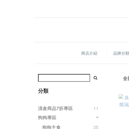
商店介紹
品牌分
全
分類
清倉商品7折專區
11
狗狗專區
狗狗主食
35