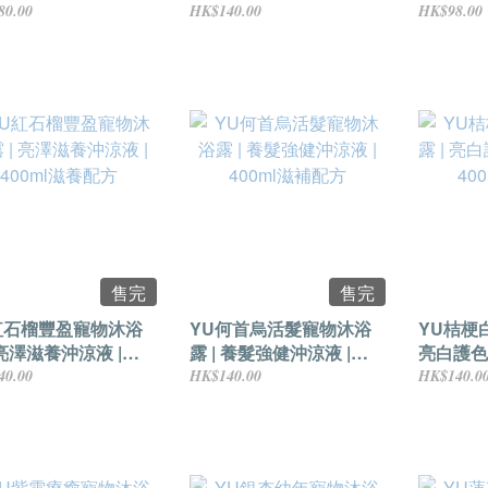
20毫升
400ml修護配方
145ml
80.00
HK$140.00
HK$98.00
售完
售完
紅石榴豐盈寵物沐浴
YU何首烏活髮寵物沐浴
YU桔梗
 亮澤滋養沖涼液 |
露 | 養髮強健沖涼液 |
亮白護色
0ml滋養配方
400ml滋補配方
400ml
40.00
HK$140.00
HK$140.0