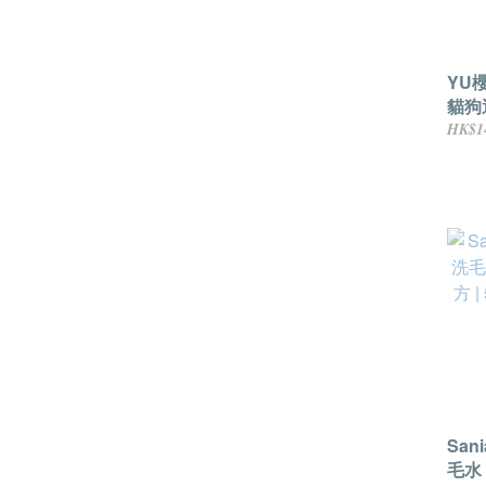
YU
貓狗
40
HK$1
San
毛水 