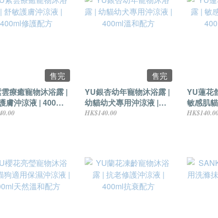
售完
售完
紫雲療癒寵物沐浴露 |
YU銀杏幼年寵物沐浴露 |
YU蓮花
膚沖涼液 | 400ml
幼貓幼犬專用沖涼液 |
敏感肌貓
配方
400ml溫和配方
400ml
40.00
HK$140.00
HK$140.0