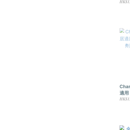
50
HK$1
Cha
適用
(柑橘
HK$1