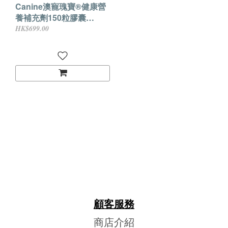
Canine澳寵瑰寶®健康營
養補充劑150粒膠囊
(835mg)| 全面營養配方
HK$699.00
顧客服務
商店介紹