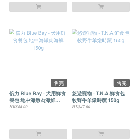
售完
售完
倍力 Blue Bay - 犬用鮮食
悠遊寵物 - T.N.A.鮮食包
餐包 地中海燉肉海鮮
牧野牛羊燉時蔬 150g
150g
HK$44.00
HK$47.00