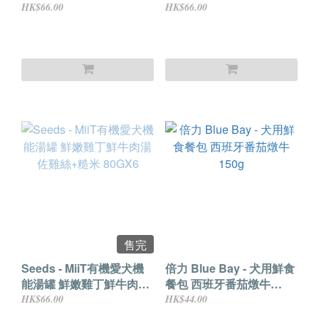
雞絲+燕麥 80GX6
雞絲+奇亞籽 80GX6
HK$66.00
HK$66.00
售完
Seeds - MiiT有機愛犬機
倍力 Blue Bay - 犬用鮮食
能湯罐 鮮嫩雞丁鮮牛肉湯
餐包 西班牙番茄燉牛
佐雞絲+糙米 80GX6
150g
HK$66.00
HK$44.00