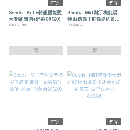
售完
售完
Seeds - Boby特級機能愛
Seeds - MiiT雞丁機能湯
犬餐罐 雞肉+野菜 80GX6
罐 鮮嫩雞丁鮮雞湯佐番茄
玉米+筍通心粉 80GX6
HK$72.00
HK$66.00
售完
售完