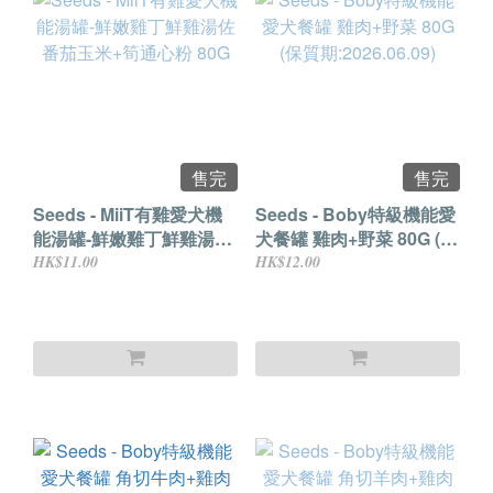
售完
售完
Seeds - MiiT有雞愛犬機
Seeds - Boby特級機能愛
能湯罐-鮮嫩雞丁鮮雞湯佐
犬餐罐 雞肉+野菜 80G (保
番茄玉米+筍通心粉 80G
質期:2026.06.09)
HK$11.00
HK$12.00