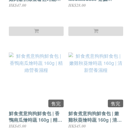
150g
support 95g
HK$47.00
HK$28.00
售完
售完
鮮食煮意狗狗鮮食包 | 香
鮮食煮意狗狗鮮食包 | 嫩
鴨南瓜燴時蔬 160g | 精緻
雞秋葵燴時蔬 160g | 清新
營養濕糧
營養濕糧
HK$45.00
HK$45.00