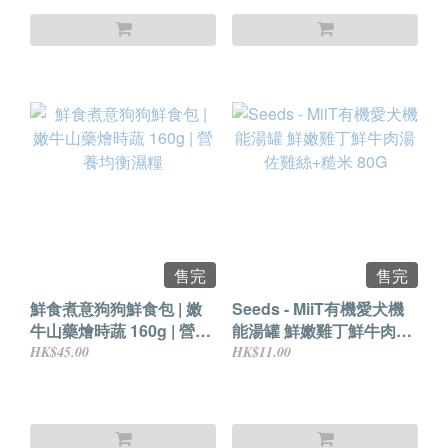
售完
售完
鮮食煮意狗狗鮮食包 | 嫩
Seeds - MiiT有機愛犬機
牛山藥燴時蔬 160g | 營養
能湯罐 鮮嫩雞丁鮮牛肉湯
均衡濕糧
佐雞絲+糙米 80G
HK$45.00
HK$11.00