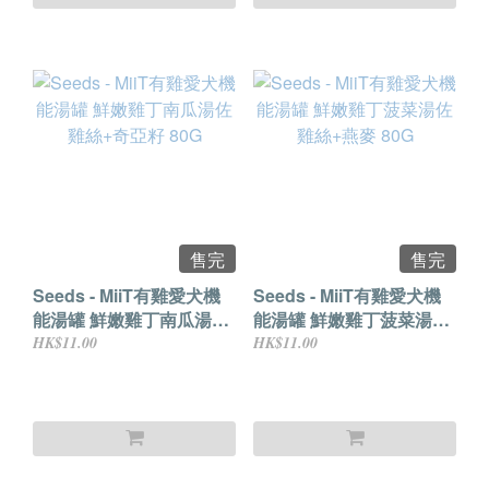
售完
售完
Seeds - MiiT有雞愛犬機
Seeds - MiiT有雞愛犬機
能湯罐 鮮嫩雞丁南瓜湯佐
能湯罐 鮮嫩雞丁菠菜湯佐
雞絲+奇亞籽 80G
雞絲+燕麥 80G
HK$11.00
HK$11.00