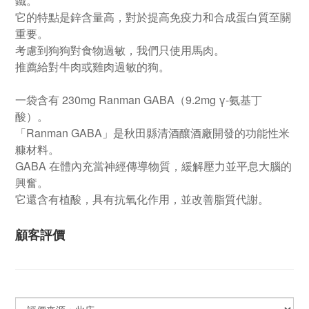
鐵。
它的特點是鋅含量高，對於提高免疫力和合成蛋白質至關
重要。
考慮到狗狗對食物過敏，我們只使用馬肉。
推薦給對牛肉或雞肉過敏的狗。
一袋含有 230mg Ranman GABA（9.2mg γ-氨基丁
酸）。
「Ranman GABA」是秋田縣清酒釀酒廠開發的功能性米
糠材料。
GABA 在體內充當神經傳導物質，緩解壓力並平息大腦的
興奮。
它還含有植酸，具有抗氧化作用，並改善脂質代謝。
顧客評價