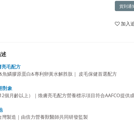
貨到通
加入
描述
膚亮毛配方
&魚鱗膠原蛋白&專利卵黃水解胜肽｜ 皮毛保健首選配方
用對象
12個月齡以上）
｜
煥膚亮毛配方營養標示項目符合AAFCO提供
地
台灣製造｜
由倍力營養獸醫師共同研發監製