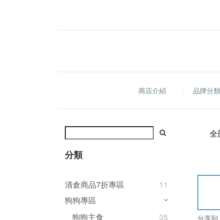
商店介紹
品牌分
全
分類
清倉商品7折專區
11
狗狗專區
狗狗主食
35
分享到