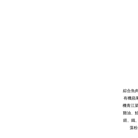
綜合魚肉
有機蘋
機青江
雞油、鮭
鎂、鐵、
藻粉