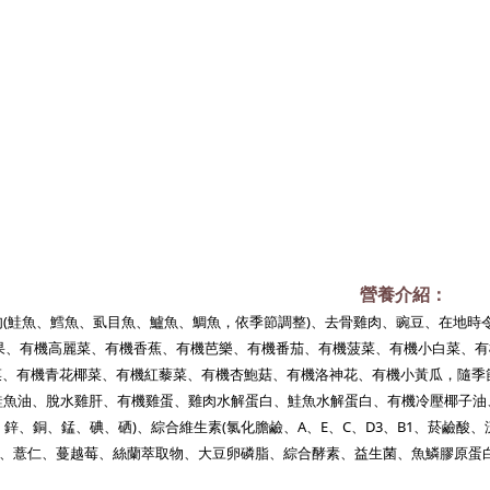
營養介紹：
(鮭魚、鱈魚、虱目魚、鱸魚、鯛魚，依季節調整)、去骨雞肉、豌豆、在地時令
果、有機高麗菜、有機香蕉、有機芭樂、有機番茄、有機菠菜、有機小白菜、有
菜、有機青花椰菜、有機紅藜菜、有機杏鮑菇、有機洛神花、有機小黃瓜，隨季節
魚油、脫水雞肝、有機雞蛋、雞肉水解蛋白、鮭魚水解蛋白、有機冷壓椰子油、酵
鋅、銅、錳、碘、硒)、綜合維生素(氯化膽鹼、A、E、C、D3、B1、菸鹼酸、
、薏仁、蔓越莓、絲蘭萃取物、大豆卵磷脂、綜合酵素、益生菌、魚鱗膠原蛋