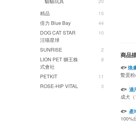
貓貓玩具
20
精品
15
倍力 Blue Bay
44
DOG CAT STAR
10
汪喵星球
SUNRISE
2
商品
LION PET 獅王株
8
式會社
🐟
煥
鱉蛋粉
PETKIT
11
ROSE-HIP VITAL
3
🐟
適
成犬（
🐟
產
100%