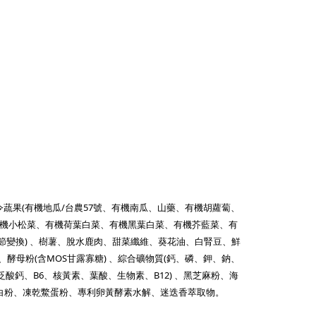
蔬果(有機地瓜/台農57號、有機南瓜、山藥、有機胡蘿蔔、
機小松菜、有機荷葉白菜、有機黑葉白菜、有機芥藍菜、有
變換) 、樹薯、脫水鹿肉、甜菜纖維、葵花油、白腎豆、鮮
母粉(含MOS甘露寡糖) 、綜合礦物質(鈣、磷、鉀、鈉、
泛酸鈣、B6、核黃素、葉酸、生物素、B12) 、黑芝麻粉、海
白粉、凍乾鱉蛋粉、專利卵黃酵素水解、迷迭香萃取物。