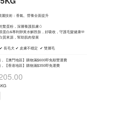
.5KG
噴灑技術：香氣、營養全面提升
乾鱉蛋粉，深層養護肌膚🥚
膠原蛋白&專利卵黃水解胜肽，好吸收，守護毛髮健康🫶
蛋白質來源，幫助肌肉發展
✔ 長毛犬 ✔ 皮膚不穩定  ✔ 雙層毛
，【澳門地區】購物滿$600即免順豐運費
，【香港地區】購物滿$350即免運費
205.00
.5KG