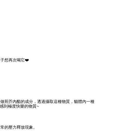
子想再次喝它❤️
叫做荊芥內酯的成分，透過攝取這種物質，貓體內一種
人感到極度快樂的物質~
正常的壓力釋放現象。