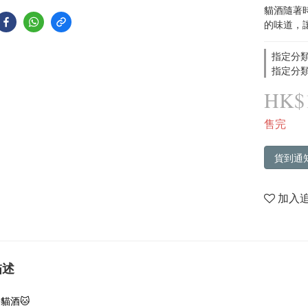
貓酒隨著
的味道，
指定分類
指定分類
HK$1
售完
貨到通
加入
描述
貓酒🐱