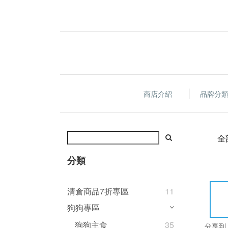
商店介紹
品牌分
全
分類
清倉商品7折專區
11
狗狗專區
狗狗主食
35
分享到