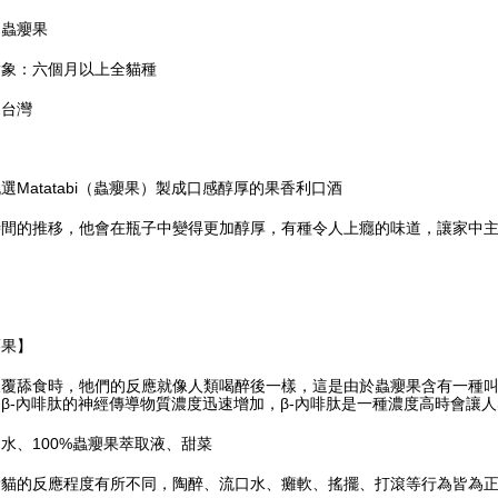
：蟲癭果
對象：六個月以上全貓種
：台灣
選Matatabi（蟲癭果）製成口感醇厚的果香利口酒
時間的推移，他會在瓶子中變得更加醇厚，有種令人上癮的味道，讓家中主
癭果】
反覆舔食時，牠們的反應就像人類喝醉後一樣，這是由於蟲癭果含有一種
β-內啡肽的神經傳導物質濃度迅速增加，β-內啡肽是一種濃度高時會讓
水、100%蟲癭果萃取液、甜菜
愛貓的反應程度有所不同，陶醉、流口水、癱軟、搖擺、打滾等行為皆為