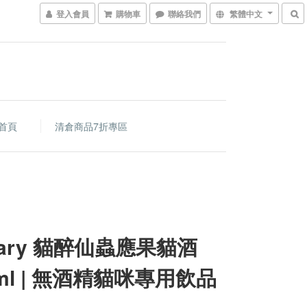
登入會員
購物車
聯絡我們
繁體中文
首頁
清倉商品7折專區
nary 貓醉仙蟲應果貓酒
0ml | 無酒精貓咪專用飲品