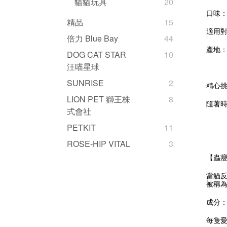
貓貓玩具
20
口味
精品
15
適用
倍力 Blue Bay
44
產地
DOG CAT STAR
10
汪喵星球
SUNRISE
2
精心挑
LION PET 獅王株
8
隨著
式會社
PETKIT
11
ROSE-HIP VITAL
3
【蟲
當貓
被稱為
成分：
每隻