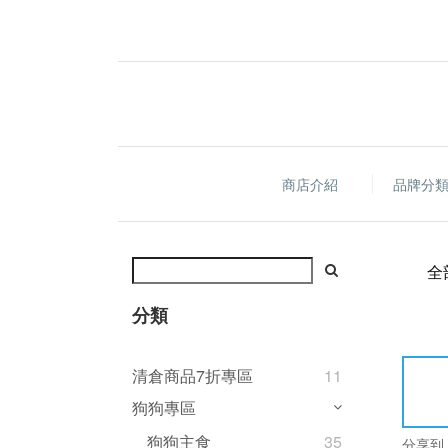
商店介紹
品牌分
全
分類
清倉商品7折專區
11
狗狗專區
狗狗主食
35
分享到