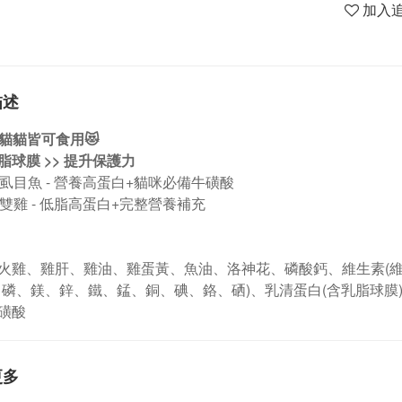
加入
描述
齡貓貓皆可食用😻
脂球膜 >> 提升保護力
嫩虱目魚 - 營養高蛋白+貓咪必備牛磺酸
林雙雞 - 低脂高蛋白+完整營養補充
火雞、雞肝、雞油、雞蛋黃、魚油、洛神花、磷酸鈣、維生素(維
、磷、鎂、鋅、鐵、錳、銅、碘、鉻、硒)、乳清蛋白(含乳脂球膜
磺酸
更多