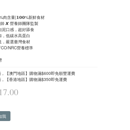
%肉含量|𝟭𝟬𝟬%新鮮食材
醫師 𝙓 營養師團隊監製
蕾肉泥口感，超好舔食
添加，低碳水高蛋白
直送，嚴選臺灣食材
FCO/NRC營養標準
灣
，【澳門地區】購物滿$600即免順豐運費
，【香港地區】購物滿$350即免運費
7.00
知我