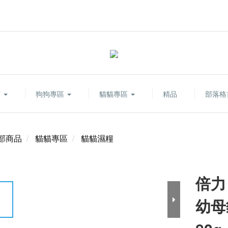
類
狗狗專區
貓貓專區
精品
部落格
部商品
貓貓專區
貓貓濕糧
倍力 
幼母