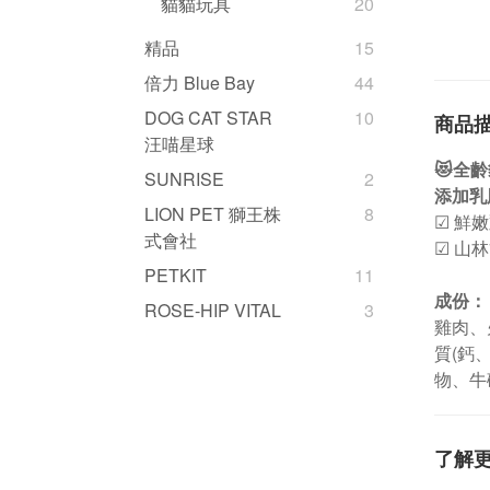
貓貓玩具
20
精品
15
倍力 Blue Bay
44
DOG CAT STAR
10
商品
汪喵星球
😻全
SUNRISE
2
添加乳
LION PET 獅王株
8
☑ 鮮
式會社
☑ 山
PETKIT
11
成份：
ROSE-HIP VITAL
3
雞肉、
質(鈣
物、牛
了解