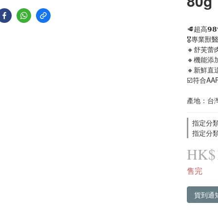
80g
🥩超高𝟵
🎖️專業獸
🔸舒芙
🔸機能
🔸新鮮
☑️符合AA
產地：台
指定分類
指定分類
HK$1
售完
貨到通