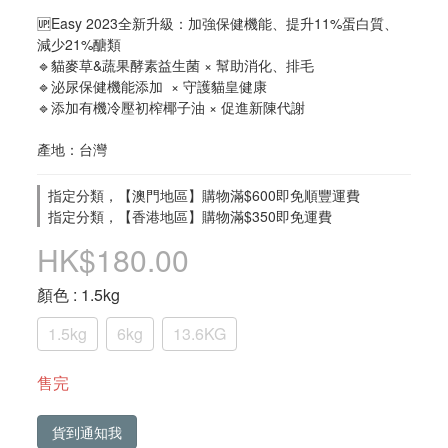
🆙Easy 2023全新升級：加強保健機能、提升11%蛋白質、
減少21%醣類
🔹貓麥草&蔬果酵素益生菌 × 幫助消化、排毛
🔹泌尿保健機能添加  × 守護貓皇健康
🔹添加有機冷壓初榨椰子油 × 促進新陳代謝
產地：台灣
指定分類，【澳門地區】購物滿$600即免順豐運費
指定分類，【香港地區】購物滿$350即免運費
HK$180.00
顏色
: 1.5kg
1.5kg
6kg
13.6KG
售完
貨到通知我