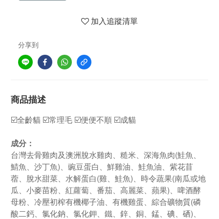
加入追蹤清單
分享到
商品描述
☑️全齡貓 ☑️常理毛 ☑️便便不順 ☑️成貓
成分：
台灣去骨雞肉及澳洲脫水雞肉、糙米、深海魚肉(鮭魚、
鯖魚、沙丁魚)、豌豆蛋白、鮮雞油、鮭魚油、紫花苜
蓿、脫水甜菜、水解蛋白(雞、鮭魚)、時令蔬果(南瓜或地
瓜、小麥苗粉、紅蘿蔔、番茄、高麗菜、蘋果)、啤酒酵
母粉、冷壓初榨有機椰子油、有機雞蛋、綜合礦物質(磷
酸二鈣、氯化鈉、氯化鉀、鐵、鋅、銅、錳、碘、硒)、