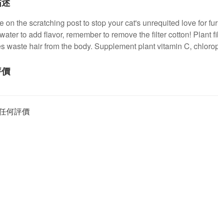
描述
e on the scratching post to stop your cat's unrequited love for fu
water to add flavor, remember to remove the filter cotton! Plant f
 waste hair from the body. Supplement plant vitamin C, chlorop
評價
任何評價