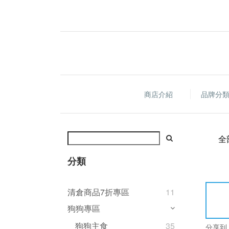
商店介紹
品牌分
全
分類
清倉商品7折專區
11
狗狗專區
狗狗主食
35
分享到