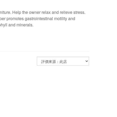
rniture. Help the owner relax and relieve stress.
iber promotes gastrointestinal motility and
hyll and minerals.