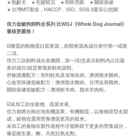
🔸熟齡犬 🔸毛髮暗沉 🔸明眸亮眼 🔸關節保健
🔸台灣MIT製造，HACCP、ISO、SGS 3重安心把關
倍力低敏狗飼料全系列 比WDJ《Whole Dog Journal》
審核更嚴格！
☑️優質的動物蛋白質來源，肉類來源為成分表中第一或第
二項。
倍力三款飼料成分表攤開，第一項(也表示飼料內占比最
多的成分)就是整塊新鮮肉源類。
舒敏護膚配方：智利鮭魚及深海魚肉、澳洲脫水雞肉。
心血管保健低敏配方：澳洲脫水雞肉、台灣去骨雞肉。
關節保健低敏配方：澳洲鮮羊肉、脫水羊肉粉。
☑️未加工的全榖物、蔬菜水果。
倍力都將台南在地有機蔬果、有機雞蛋，以食物原型去製
成，穀物也選用營養價值更高的糙米。
未加工的食物在製作過程中才能夠留下更多的營養成分，
像是維生素、酶、天然抗氧化劑。