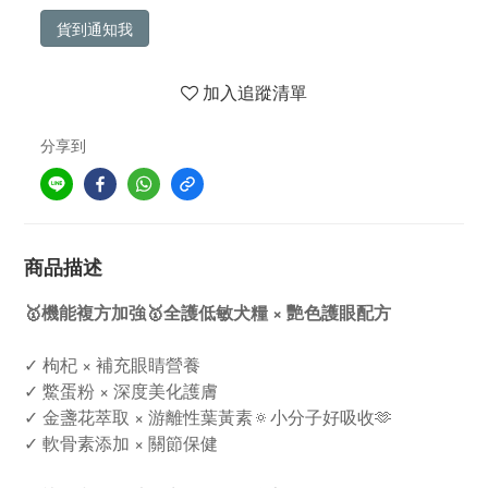
貨到通知我
加入追蹤清單
分享到
商品描述
🥇機能複方加強🥇全護低敏犬糧 × 艷色護眼配方
✓ 枸杞 × 補充眼睛營養
✓ 鱉蛋粉 × 深度美化護膚
✓ 金盞花萃取 × 游離性葉黃素🔅小分子好吸收🫶
✓ 軟骨素添加 × 關節保健