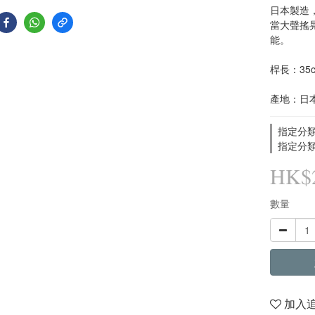
日本製造
當大聲搖
能。
桿長：35
產地：日
指定分類
指定分類
HK$2
數量
加入