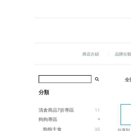
商店介紹
品牌分
全
分類
清倉商品7折專區
11
狗狗專區
狗狗主食
35
分享到