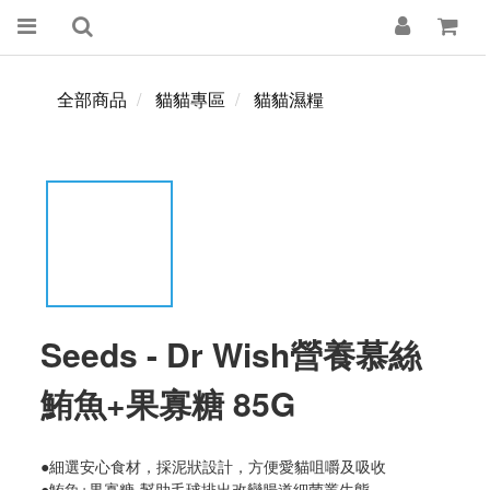
全部商品
貓貓專區
貓貓濕糧
Seeds - Dr Wish營養慕絲
鮪魚+果寡糖 85G
●細選安心食材，採泥狀設計，方便愛貓咀嚼及吸收
●鮪魚+果寡糖-幫助毛球排出改變腸道細菌叢生態