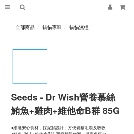
全部商品
貓貓專區
貓貓濕糧
Seeds - Dr Wish營養慕絲
鮪魚+雞肉+維他命B群 85G
●細選安心食材，採泥狀設計，方便愛貓咀嚼及吸收
●鮪魚+雞肉+維他命B群-調節新陳代謝，提高免疫力