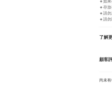
🔸如
🔸存
🔸請
🔸請
了解
顧客
尚未有