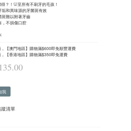
都得？！🦷至所有不刷牙的毛孩！
致牙垢和異味源的牙菌斑有效
牙菌斑難以附著牙齒
可靠，不損傷口腔
本
，【澳門地區】購物滿$600即免順豐運費
，【香港地區】購物滿$350即免運費
35.00
知我
追蹤清單