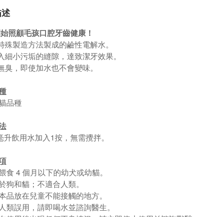
描述
始照顧毛孩口腔牙齒健康！
特殊製造方法製成的鹼性電解水。
入細小污垢的縫隙，達致潔牙效果。
無臭，即使加水也不會變味。
種
貓品種
法
0毫升飲用水加入1按，無需攪拌。
項
勿餵食 4 個月以下的幼犬或幼貓。
用於狗和貓；不適合人類。
將本品放在兒童不能接觸的地方。
果人類誤用，請即喝水並諮詢醫生。