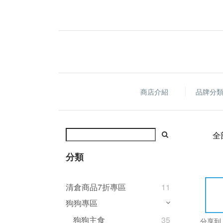
商店介紹
品牌分
全
分類
清倉商品7折專區
11
狗狗專區
狗狗主食
35
分享到