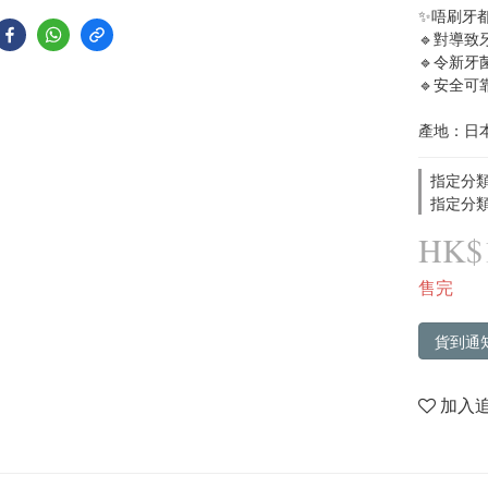
✨唔刷牙
🔹對導
🔹令新
🔹安全
產地：日
指定分類
指定分類
HK$1
售完
貨到通
加入