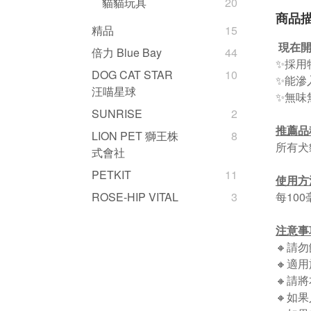
貓貓玩具
20
商品
精品
15
現在開
倍力 Blue Bay
44
✨採用
DOG CAT STAR
10
✨能滲
汪喵星球
✨無味
SUNRISE
2
推薦品
LION PET 獅王株
8
所有犬
式會社
PETKIT
11
使用方
每10
ROSE-HIP VITAL
3
注意事
🔸請
🔸適
🔸請
🔸如